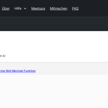
Über
Hilfe
Meetups
Mitmachen
FAQ
t 4)
icher Bild Wechsel Funktion