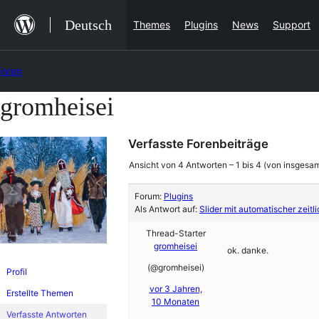
Zum
Deutsch
Themes
Plugins
News
Support
Inhalt
springen
Foren
gromheisei
Zum
Inhalt
Verfasste Forenbeiträge
springen
Ansicht von 4 Antworten – 1 bis 4 (von insgesam
Forum:
Plugins
Als Antwort auf:
Slider mit automatischer zeitl
Thread-Starter
gromheisei
ok. danke.
(@gromheisei)
Profil
vor 3 Jahren,
Erstellte Themen
10 Monaten
Verfasste Antworten