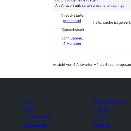
Forum:
Allgemeine Fragen
Als Antwort auf:
seiten umschalten springt
Thread-Starter
gromheisei
hallo, cache ist geleert
(@gromheisei)
vor 4 Jahren,
4 Monaten
Ansicht von 4 Antworten – 1 bis 4 (von insgesam
Über
Showcase (engl.)
News
Themes
Hosting (engl.)
Plugins
Datenschutz
Vorlagen