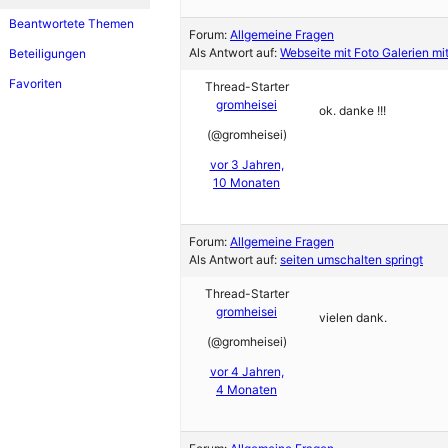
Beantwortete Themen
Forum:
Allgemeine Fragen
Als Antwort auf:
Webseite mit Foto Galerien mi
Beteiligungen
Favoriten
Thread-Starter
gromheisei
ok. danke !!!
(@gromheisei)
vor 3 Jahren,
10 Monaten
Forum:
Allgemeine Fragen
Als Antwort auf:
seiten umschalten springt
Thread-Starter
gromheisei
vielen dank.
(@gromheisei)
vor 4 Jahren,
4 Monaten