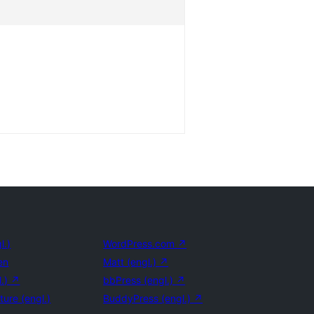
l.)
WordPress.com
↗
en
Matt (engl.)
↗
l.)
↗
bbPress (engl.)
↗
ture (engl.)
BuddyPress (engl.)
↗