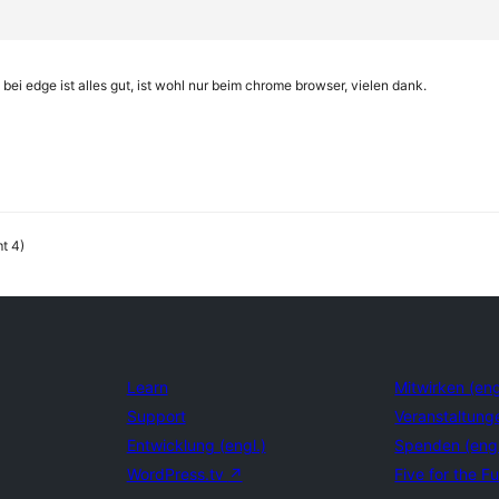
, bei edge ist alles gut, ist wohl nur beim chrome browser, vielen dank.
t 4)
Learn
Mitwirken (eng
Support
Veranstaltung
Entwicklung (engl.)
Spenden (eng
WordPress.tv
↗
Five for the Fu