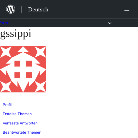
Zum
Deutsch
Inhalt
springen
Foren
gssippi
Zum
Inhalt
springen
Profil
Erstellte Themen
Verfasste Antworten
Beantwortete Themen