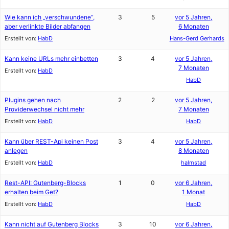
Wie kann ich „verschwundene“,
3
5
vor 5 Jahren,
aber verlinkte Bilder abfangen
6 Monaten
Erstellt von:
HabD
Hans-Gerd Gerhards
Kann keine URLs mehr einbetten
3
4
vor 5 Jahren,
7 Monaten
Erstellt von:
HabD
HabD
Plugins gehen nach
2
2
vor 5 Jahren,
Providerwechsel nicht mehr
7 Monaten
Erstellt von:
HabD
HabD
Kann über REST-Api keinen Post
3
4
vor 5 Jahren,
anlegen
8 Monaten
Erstellt von:
HabD
halmstad
Rest-API: Gutenberg-Blocks
1
0
vor 6 Jahren,
erhalten beim Get?
1 Monat
Erstellt von:
HabD
HabD
Kann nicht auf Gutenberg Blocks
3
10
vor 6 Jahren,