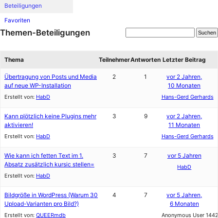
Beteiligungen
Favoriten
Themen-Beteiligungen
Thema
Teilnehmer
Antworten
Letzter Beitrag
Übertragung von Posts und Media
2
1
vor 2 Jahren,
auf neue WP-Installation
10 Monaten
Erstellt von:
HabD
Hans-Gerd Gerhards
Kann plötzlich keine Plugins mehr
3
9
vor 2 Jahren,
aktivieren!
11 Monaten
Erstellt von:
HabD
Hans-Gerd Gerhards
Wie kann ich fetten Text im 1.
3
7
vor 5 Jahren
Absatz zusätzlich kursic stellen=
HabD
Erstellt von:
HabD
Bildgröße in WordPress (Warum 30
4
7
vor 5 Jahren,
Upload-Varianten pro Bild?)
6 Monaten
Erstellt von:
QUEERmdb
Anonymous User 144