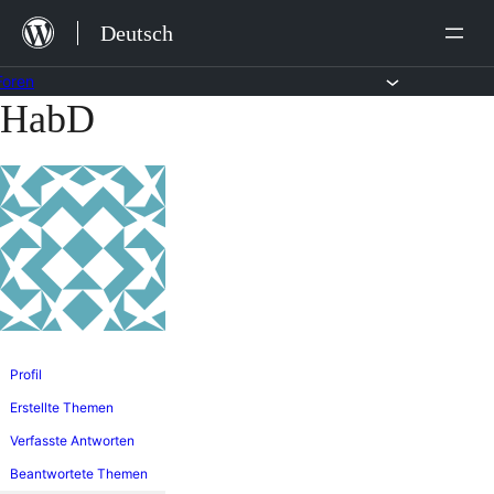
Zum
Deutsch
Inhalt
springen
Foren
HabD
Zum
Inhalt
springen
Profil
Erstellte Themen
Verfasste Antworten
Beantwortete Themen