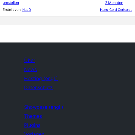
umstellen
2 Monaten
Erstellt von:
HabD
Hans-Gerd Gerhards
Über
News
Hosting (engl.)
Datenschutz
Showcase (engl.)
Themes
Plugins
Vorlagen