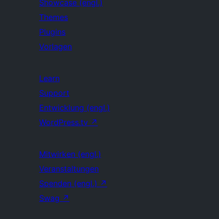
Showcase (engl.)
Themes
Plugins
Vorlagen
Learn
Support
Entwicklung (engl.)
WordPress.tv
↗
Mitwirken (engl.)
Veranstaltungen
Spenden (engl.)
↗
Swag
↗