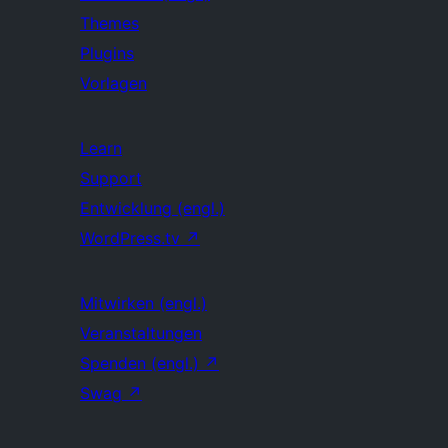
Themes
Plugins
Vorlagen
Learn
Support
Entwicklung (engl.)
WordPress.tv
↗
Mitwirken (engl.)
Veranstaltungen
Spenden (engl.)
↗
Swag
↗