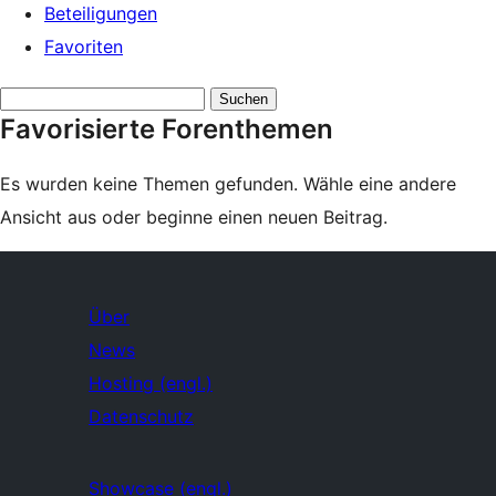
Beteiligungen
Favoriten
Themen
Favorisierte Forenthemen
suchen:
Es wurden keine Themen gefunden. Wähle eine andere
Ansicht aus oder beginne einen neuen Beitrag.
Über
News
Hosting (engl.)
Datenschutz
Showcase (engl.)