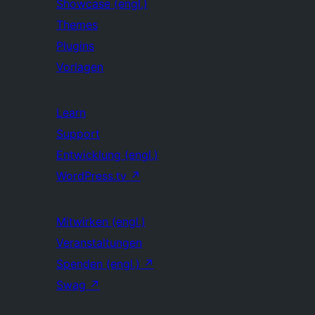
Showcase (engl.)
Themes
Plugins
Vorlagen
Learn
Support
Entwicklung (engl.)
WordPress.tv
↗
Mitwirken (engl.)
Veranstaltungen
Spenden (engl.)
↗
Swag
↗