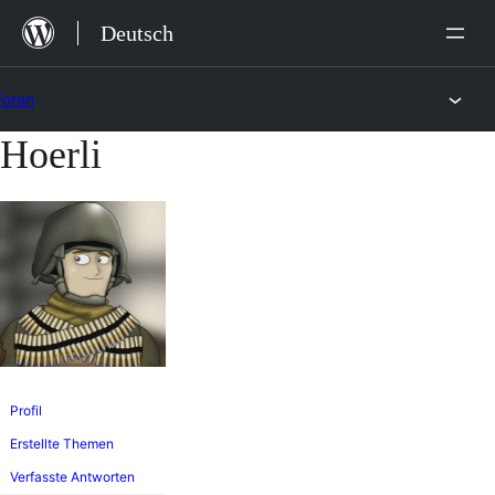
Zum
Deutsch
Inhalt
springen
Foren
Hoerli
Zum
Inhalt
springen
Profil
Erstellte Themen
Verfasste Antworten