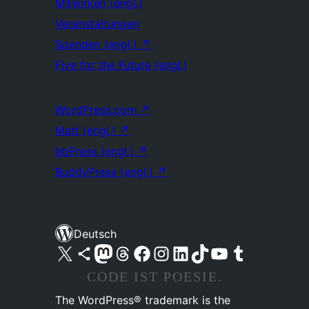
Mitwirken (engl.)
Veranstaltungen
Spenden (engl.)
↗
Five for the Future (engl.)
WordPress.com
↗
Matt (engl.)
↗
bbPress (engl.)
↗
BuddyPress (engl.)
↗
Deutsch
Unser X-Konto (früher Twitter) besuchen
Unser Bluesky-Konto besuchen
Unser Mastodon-Konto besuchen
Unser Threads-Konto besuchen
Unsere Facebook-Seite besuchen
Unser Instagram-Konto besuchen
Unser LinkedIn-Konto besuchen
Unser TikTok-Konto besuchen
Unseren YouTube-Kanal besuchen
Unser Tumblr-Konto besuchen
CODE IST POESIE.
The WordPress® trademark is the