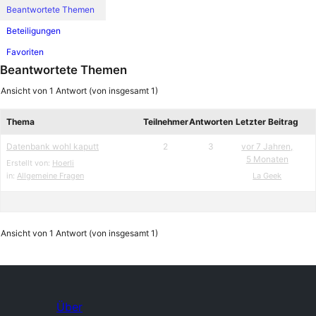
Beantwortete Themen
Beteiligungen
Favoriten
Beantwortete Themen
Ansicht von 1 Antwort (von insgesamt 1)
Thema
Teilnehmer
Antworten
Letzter Beitrag
Datenbank wohl kaputt
2
3
vor 7 Jahren,
5 Monaten
Erstellt von:
Hoerli
in:
Allgemeine Fragen
La Geek
Ansicht von 1 Antwort (von insgesamt 1)
Über