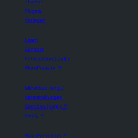
Themes
Plugins
Vorlagen
Learn
Support
Entwicklung (engl.)
WordPress.tv
↗
Mitwirken (engl.)
Veranstaltungen
Spenden (engl.)
↗
Swag
↗
WordPress.com
↗