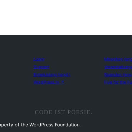
Learn
Mitwirken (eng
Support
Veranstaltung
Entwicklung (engl.)
Spenden (eng
WordPress.tv
↗
Five for the Fu
CODE IST POESIE.
operty of the WordPress Foundation.