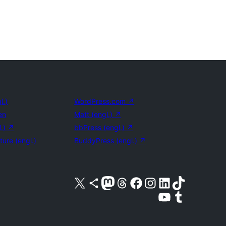
l.)
WordPress.com
↗
en
Matt (engl.)
↗
l.)
↗
bbPress (engl.)
↗
ture (engl.)
BuddyPress (engl.)
↗
Unser X-Konto (früher Twitter) besuchen
Unser Bluesky-Konto besuchen
Unser Mastodon-Konto besuchen
Unser Threads-Konto besuchen
Unsere Facebook-Seite besuchen
Unser Instagram-Konto besuchen
Unser LinkedIn-Konto besuchen
Unser TikTok-Konto besuche
Unseren YouTube-Kanal besuchen
Unser Tumblr-Konto besuche