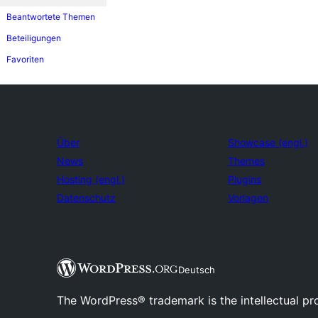
Beantwortete Themen
Beteiligungen
Favoriten
Über
Showcase (engl.)
News
Themes
Hosting (engl.)
Plugins
Datenschutz
Vorlagen
Deutsch
The WordPress® trademark is the intellectual pr