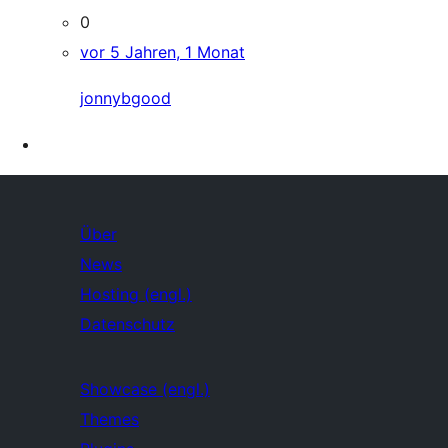
0
vor 5 Jahren, 1 Monat
jonnybgood
Über
News
Hosting (engl.)
Datenschutz
Showcase (engl.)
Themes