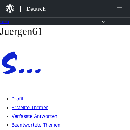
Zum
Deutsch
Inhalt
springen
Foren
Juergen61
Zum
Inhalt
springen
Profil
Erstellte Themen
Verfasste Antworten
Beantwortete Themen