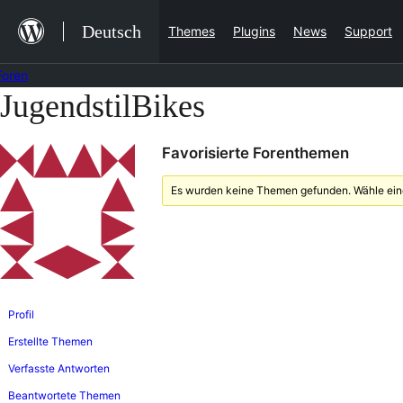
Zum
Deutsch
Themes
Plugins
News
Support
Inhalt
springen
Foren
JugendstilBikes
Zum
Inhalt
Favorisierte Forenthemen
springen
Es wurden keine Themen gefunden. Wähle eine
Profil
Erstellte Themen
Verfasste Antworten
Beantwortete Themen