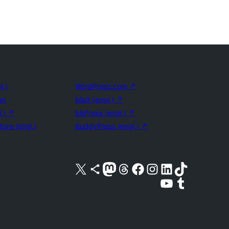
l.)
WordPress.com
↗
en
Matt (engl.)
↗
l.)
↗
bbPress (engl.)
↗
ture (engl.)
BuddyPress (engl.)
↗
Unser X-Konto (früher Twitter) besuchen
Unser Bluesky-Konto besuchen
Unser Mastodon-Konto besuchen
Unser Threads-Konto besuchen
Unsere Facebook-Seite besuchen
Unser Instagram-Konto besuchen
Unser LinkedIn-Konto besuchen
Unser TikTok-Konto besuche
Unseren YouTube-Kanal besuchen
Unser Tumblr-Konto besuche