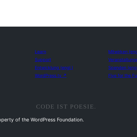
Learn
Mitwirken (eng
Support
Veranstaltung
Entwicklung (engl.)
Spenden (eng
WordPress.tv
↗
Five for the Fu
CODE IST POESIE.
operty of the WordPress Foundation.