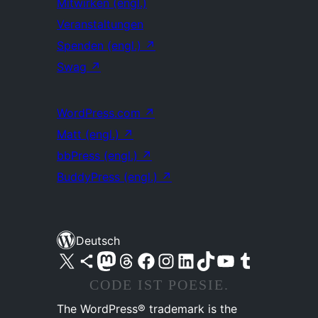
Mitwirken (engl.)
Veranstaltungen
Spenden (engl.)
↗
Swag
↗
WordPress.com
↗
Matt (engl.)
↗
bbPress (engl.)
↗
BuddyPress (engl.)
↗
Deutsch
Unser X-Konto (früher Twitter) besuchen
Unser Bluesky-Konto besuchen
Unser Mastodon-Konto besuchen
Unser Threads-Konto besuchen
Unsere Facebook-Seite besuchen
Unser Instagram-Konto besuchen
Unser LinkedIn-Konto besuchen
Unser TikTok-Konto besuchen
Unseren YouTube-Kanal besuchen
Unser Tumblr-Konto besuchen
CODE IST POESIE.
The WordPress® trademark is the