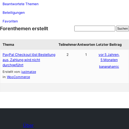
Beantwortete Themen
Beteiligungen
Favoriten
Forenthemen erstellt
Thema
Teilnehmer
Antworten
Letzter Beitrag
PayPal Checkout löst Bestellung
2
1
vor 5 Jahren,
aus, Zahlung wird nicht
5 Monaten
durchgeführt
bananahamic
Erstellt von:
justmatze
in:
WooCommerce
Über