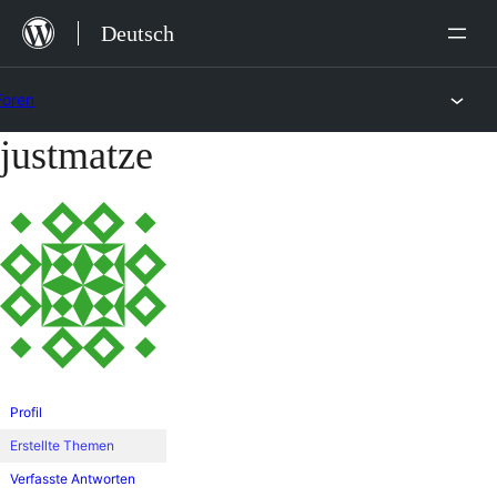
Zum
Deutsch
Inhalt
springen
Foren
justmatze
Zum
Inhalt
springen
Profil
Erstellte Themen
Verfasste Antworten