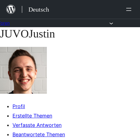
Zum
Deutsch
Inhalt
springen
Foren
JUVOJustin
Zum
Inhalt
springen
Profil
Erstellte Themen
Verfasste Antworten
Beantwortete Themen