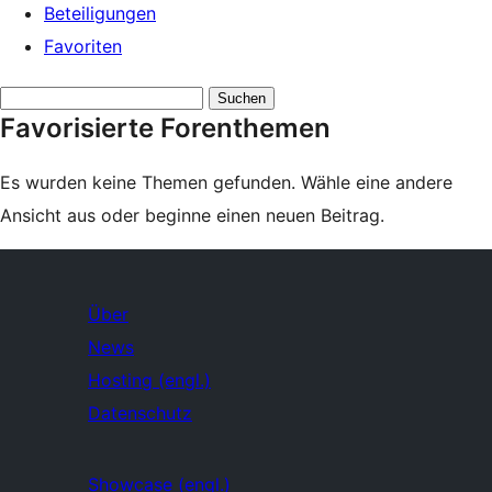
Beteiligungen
Favoriten
Themen
Favorisierte Forenthemen
suchen:
Es wurden keine Themen gefunden. Wähle eine andere
Ansicht aus oder beginne einen neuen Beitrag.
Über
News
Hosting (engl.)
Datenschutz
Showcase (engl.)