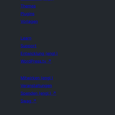
Themes
Plugins
Vorlagen
Learn
Support
Entwicklung (engl.)
WordPress.tv
↗
Mitwirken (engl.)
Veranstaltungen
Spenden (engl.)
↗
Swag
↗