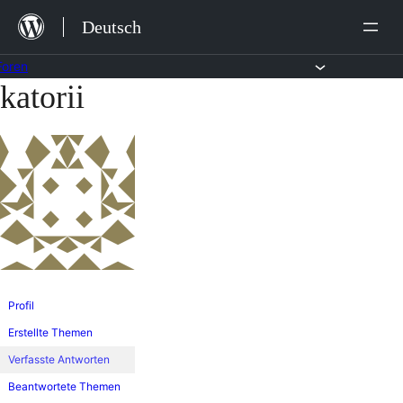
Zum
Deutsch
Inhalt
springen
Foren
katorii
Zum
Inhalt
springen
Profil
Erstellte Themen
Verfasste Antworten
Beantwortete Themen