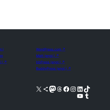
l.)
WordPress.com
↗
en
Matt (engl.)
↗
l.)
↗
bbPress (engl.)
↗
BuddyPress (engl.)
↗
Unser X-Konto (früher Twitter) besuchen
Unser Bluesky-Konto besuchen
Unser Mastodon-Konto besuchen
Unser Threads-Konto besuchen
Unsere Facebook-Seite besuchen
Unser Instagram-Konto besuchen
Unser LinkedIn-Konto besuchen
Unser TikTok-Konto besuche
Unseren YouTube-Kanal besuchen
Unser Tumblr-Konto besuche