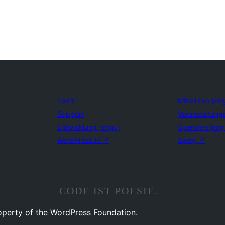
Learn
Mitwirken (eng
Support
Veranstaltung
Entwicklung (engl.)
Spenden (eng
WordPress.tv
↗
Swag
↗
CODE IST POESIE.
operty of the WordPress Foundation.