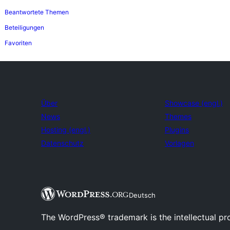
Beantwortete Themen
Beteiligungen
Favoriten
Über
Showcase (engl.)
News
Themes
Hosting (engl.)
Plugins
Datenschutz
Vorlagen
Deutsch
The WordPress® trademark is the intellectual pr