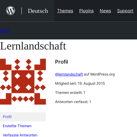
Zum
Deutsch
Themes
Plugins
News
Support
Inhalt
springen
Foren
Lernlandschaft
Zum
Inhalt
Profil
springen
@lernlandschaft
auf WordPress.org
Mitglied seit: 19. August 2015
Themen erstellt: 1
Antworten verfasst: 1
Profil
Erstellte Themen
Verfasste Antworten