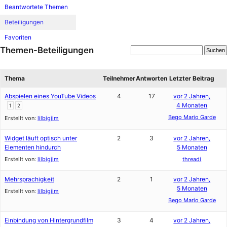
Beantwortete Themen
Beteiligungen
Favoriten
Themen-Beteiligungen
Thema
Teilnehmer
Antworten
Letzter Beitrag
Abspielen eines YouTube Videos
4
17
vor 2 Jahren,
4 Monaten
1
2
Bego Mario Garde
Erstellt von:
lilbigjim
Widget läuft optisch unter
2
3
vor 2 Jahren,
Elementen hindurch
5 Monaten
Erstellt von:
lilbigjim
threadi
Mehrsprachigkeit
2
1
vor 2 Jahren,
5 Monaten
Erstellt von:
lilbigjim
Bego Mario Garde
Einbindung von Hintergrundfilm
3
4
vor 2 Jahren,