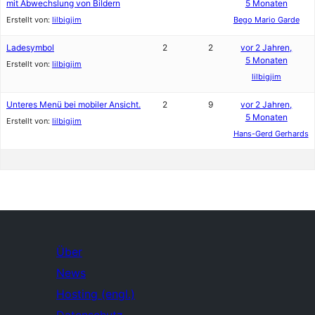
mit Abwechslung von Bildern
5 Monaten
Erstellt von:
lilbigjim
Bego Mario Garde
Ladesymbol
2
2
vor 2 Jahren,
5 Monaten
Erstellt von:
lilbigjim
lilbigjim
Unteres Menü bei mobiler Ansicht.
2
9
vor 2 Jahren,
5 Monaten
Erstellt von:
lilbigjim
Hans-Gerd Gerhards
Über
News
Hosting (engl.)