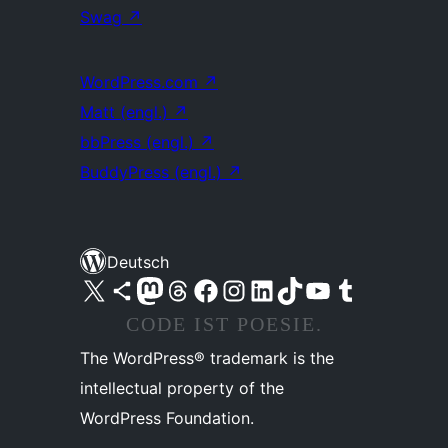
Swag
↗
WordPress.com
↗
Matt (engl.)
↗
bbPress (engl.)
↗
BuddyPress (engl.)
↗
Deutsch
Unser X-Konto (früher Twitter) besuchen
Unser Bluesky-Konto besuchen
Unser Mastodon-Konto besuchen
Unser Threads-Konto besuchen
Unsere Facebook-Seite besuchen
Unser Instagram-Konto besuchen
Unser LinkedIn-Konto besuchen
Unser TikTok-Konto besuchen
Unseren YouTube-Kanal besuchen
Unser Tumblr-Konto besuchen
CODE IST POESIE.
The WordPress® trademark is the
intellectual property of the
WordPress Foundation.