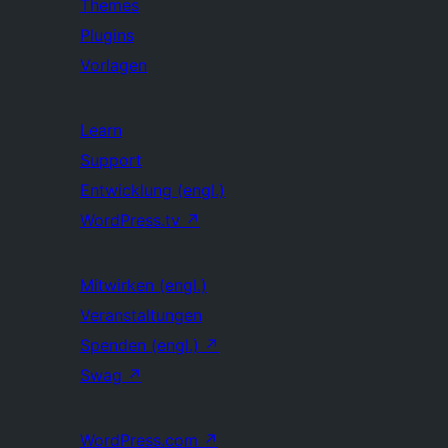
Themes
Plugins
Vorlagen
Learn
Support
Entwicklung (engl.)
WordPress.tv
↗
Mitwirken (engl.)
Veranstaltungen
Spenden (engl.)
↗
Swag
↗
WordPress.com
↗