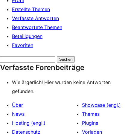
Profil
Erstellte Themen
Verfasste Antworten
Beantwortete Themen
Beteiligungen
Favoriten
Antworten
Verfasste Forenbeiträge
suchen:
Wie ärgerlich! Hier wurden keine Antworten
gefunden.
Über
Showcase (engl.)
News
Themes
Hosting (engl.)
Plugins
Datenschutz
Vorlagen