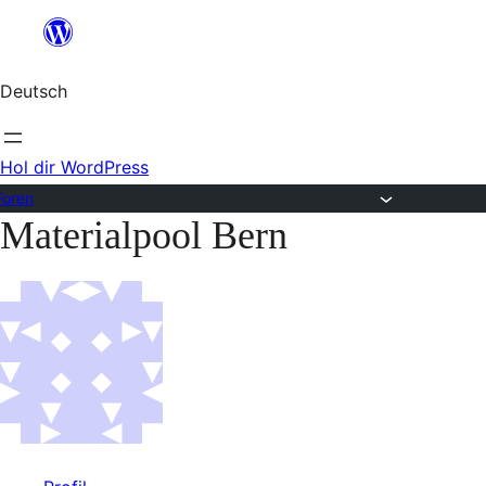
Zum
Inhalt
Deutsch
springen
Hol dir WordPress
Foren
Materialpool Bern
Zum
Inhalt
springen