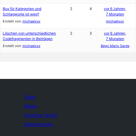
Box für Kategorien und
2
4
vor 6 Jahren,
Schlagworte ist weg?
7 Monaten
Erstellt von:
michaelxxx
michaelxxx
Löschen von unterschiedlichen
2
3
vor 6 Jahren,
Codefragmenten in Beiträgen
7 Monaten
Erstellt von:
michaelxxx
Bego Mario Garde
Über
News
Hosting (engl.)
Datenschutz