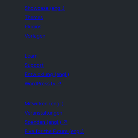
Showcase (engl.)
Themes
Plugins
Vorlagen
Learn
Support
Entwicklung (engl.)
WordPress.tv
↗
Mitwirken (engl.)
Veranstaltungen
Spenden (engl.)
↗
Five for the Future (engl.)