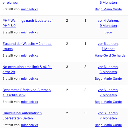
erreichbar
5 Monaten
Erstellt von:
michaelxxx
Bego Mario Garde
PHP Warnings nach Update auf
2
1
vor 4 Jahren,
PHP 8.0
9 Monaten
Erstellt von:
michaelxxx
bscu
Zustand der Website – 2 critical
2
1
vor 6 Jahren,
issues
1 Monat
Erstellt von:
michaelxxx
Hans-Gerd Gerhards
No execution time limit & cURL
3
3
vor 6 Jahren,
error 28
3 Monaten
Erstellt von:
michaelxxx
Bego Mario Garde
Bestimmte Pfade von Sitemap
2
3
vor 6 Jahren,
ausschließen?
7 Monaten
Erstellt von:
michaelxxx
Bego Mario Garde
Hinweis bei automatisch
2
3
vor 6 Jahren,
übersetzten Seiten
7 Monaten
Erstellt von:
michaelxxx
Bego Mario Garde