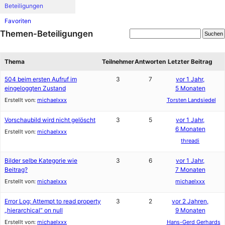
Beteiligungen
Favoriten
Themen-Beteiligungen
Thema
Teilnehmer
Antworten
Letzter Beitrag
504 beim ersten Aufruf im
3
7
vor 1 Jahr,
eingeloggten Zustand
5 Monaten
Erstellt von:
michaelxxx
Torsten Landsiedel
Vorschaubild wird nicht gelöscht
3
5
vor 1 Jahr,
6 Monaten
Erstellt von:
michaelxxx
threadi
Bilder selbe Kategorie wie
3
6
vor 1 Jahr,
Beitrag?
7 Monaten
Erstellt von:
michaelxxx
michaelxxx
Error Log: Attempt to read property
3
2
vor 2 Jahren,
„hierarchical“ on null
9 Monaten
Erstellt von:
michaelxxx
Hans-Gerd Gerhards