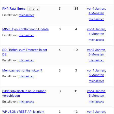
PHP Fatal Errors
5
35
vor 4 Jahren,
1
2
3
4 Monaten
Erstellt von:
michaelxxx
michaelxxx
MIME-Typ-Konflikt nach Update
3
4
vor 4 Jahren,
4 Monaten
Erstellt von:
michaelxxx
michaelxxx
SQL Befehl zum Ersetzen in der
4
10
vor 4 Jahren,
DB
5 Monaten
Erstellt von:
michaelxxx
michaelxxx
Memcached richtig nutzen?
3
3
vor 4 Jahren,
5 Monaten
Erstellt von:
michaelxxx
michaelxxx
Bilder physisch in neue Ordner
3
11
vor 4 Jahren,
verschieben
5 Monaten
Erstellt von:
michaelxxx
michaelxxx
WP JSON / REST API ist nicht
3
13
vor 4 Jahren,