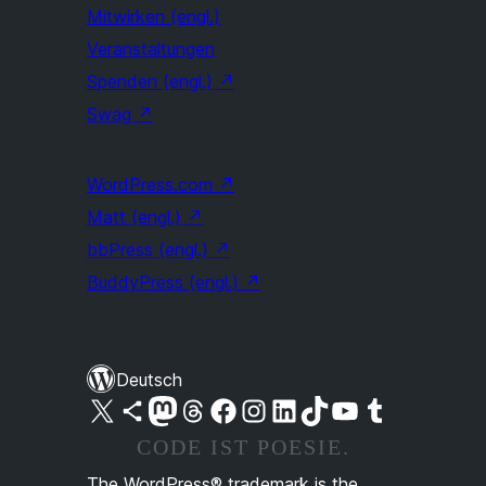
Mitwirken (engl.)
Veranstaltungen
Spenden (engl.)
↗
Swag
↗
WordPress.com
↗
Matt (engl.)
↗
bbPress (engl.)
↗
BuddyPress (engl.)
↗
Deutsch
Unser X-Konto (früher Twitter) besuchen
Unser Bluesky-Konto besuchen
Unser Mastodon-Konto besuchen
Unser Threads-Konto besuchen
Unsere Facebook-Seite besuchen
Unser Instagram-Konto besuchen
Unser LinkedIn-Konto besuchen
Unser TikTok-Konto besuchen
Unseren YouTube-Kanal besuchen
Unser Tumblr-Konto besuchen
CODE IST POESIE.
The WordPress® trademark is the