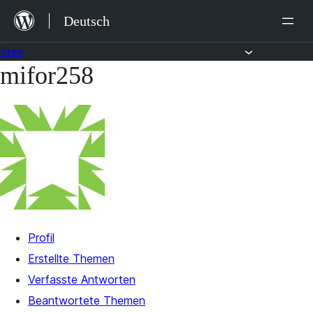
Zum
Deutsch
Inhalt
springen
Foren
mifor258
Zum
Inhalt
springen
Profil
Erstellte Themen
Verfasste Antworten
Beantwortete Themen