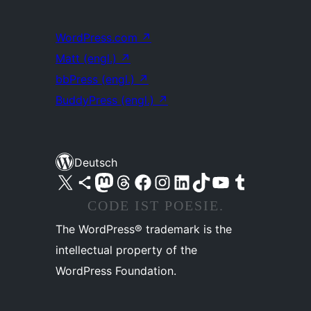
WordPress.com
↗
Matt (engl.)
↗
bbPress (engl.)
↗
BuddyPress (engl.)
↗
Deutsch
Unser X-Konto (früher Twitter) besuchen
Unser Bluesky-Konto besuchen
Unser Mastodon-Konto besuchen
Unser Threads-Konto besuchen
Unsere Facebook-Seite besuchen
Unser Instagram-Konto besuchen
Unser LinkedIn-Konto besuchen
Unser TikTok-Konto besuchen
Unseren YouTube-Kanal besuchen
Unser Tumblr-Konto besuchen
CODE IST POESIE.
The WordPress® trademark is the
intellectual property of the
WordPress Foundation.