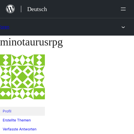
Zum
Deutsch
Inhalt
springen
Foren
minotaurusrpg
Zum
Inhalt
springen
Profil
Erstellte Themen
Verfasste Antworten