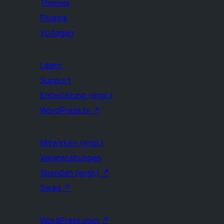
Themes
Plugins
Vorlagen
Learn
Support
Entwicklung (engl.)
WordPress.tv
↗
Mitwirken (engl.)
Veranstaltungen
Spenden (engl.)
↗
Swag
↗
WordPress.com
↗