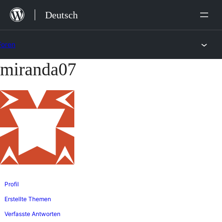
Zum
Deutsch
Inhalt
springen
Foren
miranda07
Zum
Inhalt
springen
Profil
Erstellte Themen
Verfasste Antworten