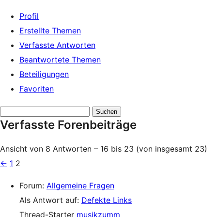
Profil
Erstellte Themen
Verfasste Antworten
Beantwortete Themen
Beteiligungen
Favoriten
Antworten
Verfasste Forenbeiträge
suchen:
Ansicht von 8 Antworten – 16 bis 23 (von insgesamt 23)
←
1
2
Forum:
Allgemeine Fragen
Als Antwort auf:
Defekte Links
Thread-Starter
musikzumm