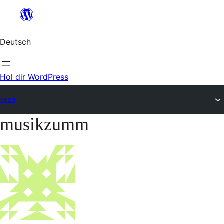
Zum
Inhalt
Deutsch
springen
Hol dir WordPress
Foren
musikzumm
Zum
Inhalt
springen