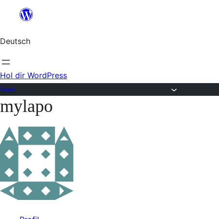
Zum
Inhalt
Deutsch
springen
Hol dir WordPress
Foren
mylapo
Zum
Inhalt
springen