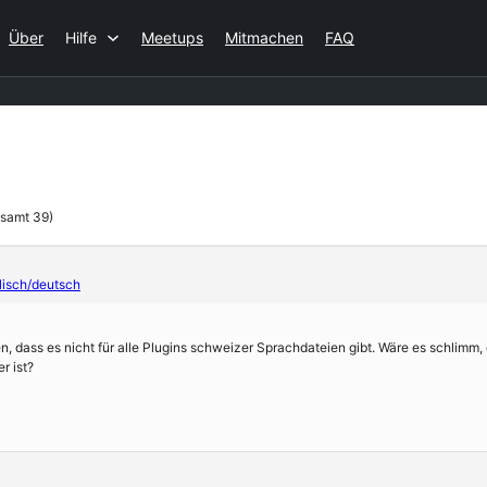
Über
Hilfe
Meetups
Mitmachen
FAQ
esamt 39)
isch/deutsch
en, dass es nicht für alle Plugins schweizer Sprachdateien gibt. Wäre es schlim
r ist?