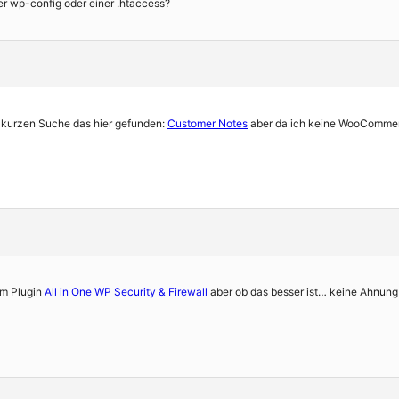
er wp-config oder einer .htaccess?
er kurzen Suche das hier gefunden:
Customer Notes
aber da ich keine WooCommerc
em Plugin
All in One WP Security & Firewall
aber ob das besser ist… keine Ahnun