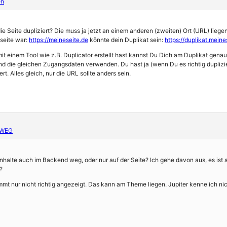
en
e Seite dupliziert? Die muss ja jetzt an einem anderen (zweiten) Ort (URL) liegen
seite war:
https://meineseite.de
könnte dein Duplikat sein:
https://duplikat.meine
it einem Tool wie z.B. Duplicator erstellt hast kannst Du Dich am Duplikat gena
nd die gleichen Zugangsdaten verwenden. Du hast ja (wenn Du es richtig duplizi
rt. Alles gleich, nur die URL sollte anders sein.
 WEG
 Inhalte auch im Backend weg, oder nur auf der Seite? Ich gehe davon aus, es ist
?
t nur nicht richtig angezeigt. Das kann am Theme liegen. Jupiter kenne ich nicht