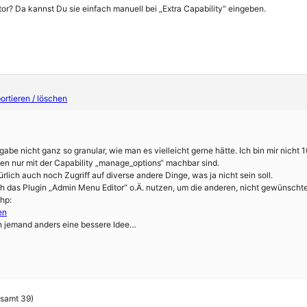
or? Da kannst Du sie einfach manuell bei „Extra Capability“ eingeben.
rtieren / löschen
rgabe nicht ganz so granular, wie man es vielleicht gerne hätte. Ich bin mir nicht
n nur mit der Capability „manage_options“ machbar sind.
lich auch noch Zugriff auf diverse andere Dinge, was ja nicht sein soll.
h das Plugin „Admin Menu Editor“ o.Ä. nutzen, um die anderen, nicht gewünsc
php:
en
ch jemand anders eine bessere Idee…
esamt 39)