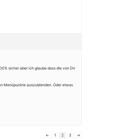
 100% sicher aber ich glaube dass die von Dir
hten Menüpunkte auszublenden. Oder etwas
←
1
2
3
→