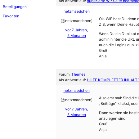
Als Antwort auf:
duplizierte WP Seite bearbeit
Beteiligungen
netzmaedchen
Favoriten
Ok. WIE hast Du denn di
(@netzmaedchen)
Z.B. wenn Deine Haupt
vor 7 Jahren,
Wenn Du ein Duplikat m
5 Monaten
admin hinter die URL u
auch die Logins duplizie
Gruß
Anja
Forum:
Themes
Als Antwort auf:
HILFE KOMPLETTER INHALT
netzmaedchen
Also erst mal: Sind die
(@netzmaedchen)
„Beiträge“ klickst, oder
vor 7 Jahren,
Dann werden sie bestimm
5 Monaten
anzulegen sind.
Gruß
Anja