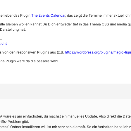
ne lieber das Plugin
The Events Calendar
, das zeigt die Termine immer aktuell c
belle bleiben wollen kannst Du Dich entweder tief in das Thema CSS und media qu
Darstellung hat.
 …
icht
ns von den responsiven Plugins aus (z.B.
https://wordpress.org/plugins/magic-liq
ent-Plugin wäre da die bessere Wahl.
A wäre es am einfachsten, du machst ein manuelles Update. Also direkt die Date
iffs-Problem gibt.
ess“ Ordner installieren will ist mir sehr schleierhaft. So ein Verhalten habe ich