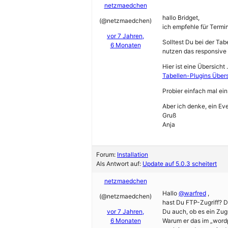
netzmaedchen
hallo Bridget,
(@netzmaedchen)
ich empfehle für Termi
vor 7 Jahren,
Solltest Du bei der Ta
6 Monaten
nutzen das responsive 
Hier ist eine Übersicht
Tabellen-Plugins Übers
Probier einfach mal ei
Aber ich denke, ein Ev
Gruß
Anja
Forum:
Installation
Als Antwort auf:
Update auf 5.0.3 scheitert
netzmaedchen
Hallo
@warfred
,
(@netzmaedchen)
hast Du FTP-Zugriff? D
vor 7 Jahren,
Du auch, ob es ein Zugr
6 Monaten
Warum er das im „wordpr