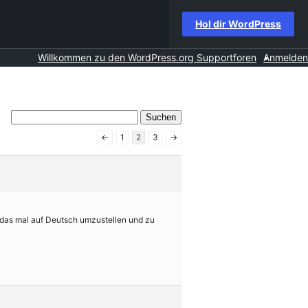
Hol dir WordPress
Willkommen zu den WordPress.org Supportforen
Anmelden
←
1
2
3
→
m, das mal auf Deutsch umzustellen und zu