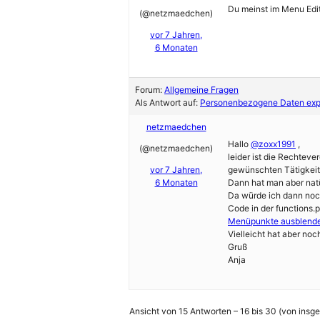
Du meinst im Menu Edit
(@netzmaedchen)
vor 7 Jahren,
6 Monaten
Forum:
Allgemeine Fragen
Als Antwort auf:
Personenbezogene Daten expo
netzmaedchen
Hallo
@zoxx1991
,
(@netzmaedchen)
leider ist die Rechteve
vor 7 Jahren,
gewünschten Tätigkeite
6 Monaten
Dann hat man aber natür
Da würde ich dann noc
Code in der functions.
Menüpunkte ausblend
Vielleicht hat aber no
Gruß
Anja
Ansicht von 15 Antworten – 16 bis 30 (von insg