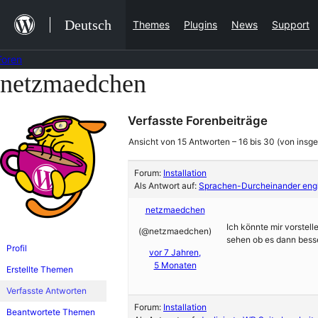
Zum
Deutsch
Themes
Plugins
News
Support
Inhalt
springen
Foren
netzmaedchen
Zum
Inhalt
Verfasste Forenbeiträge
springen
Ansicht von 15 Antworten – 16 bis 30 (von insg
Forum:
Installation
Als Antwort auf:
Sprachen-Durcheinander engl
netzmaedchen
Ich könnte mir vorstell
(@netzmaedchen)
sehen ob es dann besse
Profil
vor 7 Jahren,
5 Monaten
Erstellte Themen
Verfasste Antworten
Forum:
Installation
Beantwortete Themen