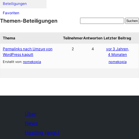
Beteiligungen
Favoriten
Themen-Beteiligungen
Thema
Teilnehmer
Antworten
Letzter Beitrag
Permalinks nach Umzug von
2
4
vor 3 Jahren,
WordPress kaputt
4 Monaten
Erstellt von:
nomekopia
nomekopia
Über
News
Hosting (engl.)