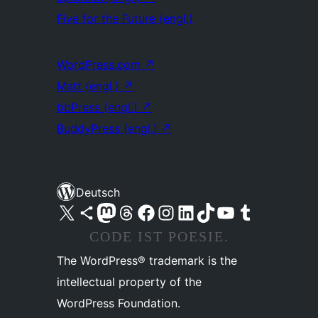
Five for the Future (engl.)
WordPress.com
↗
Matt (engl.)
↗
bbPress (engl.)
↗
BuddyPress (engl.)
↗
Deutsch
Unser X-Konto (früher Twitter) besuchen
Unser Bluesky-Konto besuchen
Unser Mastodon-Konto besuchen
Unser Threads-Konto besuchen
Unsere Facebook-Seite besuchen
Unser Instagram-Konto besuchen
Unser LinkedIn-Konto besuchen
Unser TikTok-Konto besuchen
Unseren YouTube-Kanal besuchen
Unser Tumblr-Konto besuchen
CODE IST POESIE.
The WordPress® trademark is the
intellectual property of the
WordPress Foundation.