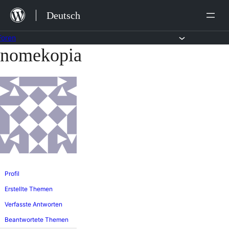
Zum
Deutsch
Inhalt
springen
Foren
nomekopia
Zum
Inhalt
springen
Profil
Erstellte Themen
Verfasste Antworten
Beantwortete Themen