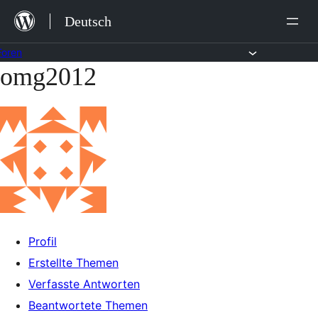
Zum
Deutsch
Inhalt
springen
Foren
omg2012
Zum
Inhalt
springen
Profil
Erstellte Themen
Verfasste Antworten
Beantwortete Themen