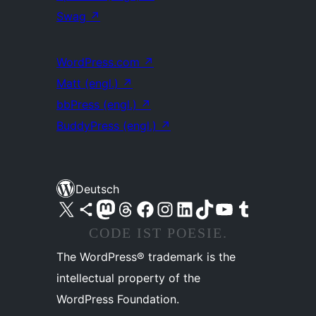
Swag
↗
WordPress.com
↗
Matt (engl.)
↗
bbPress (engl.)
↗
BuddyPress (engl.)
↗
Deutsch
Unser X-Konto (früher Twitter) besuchen
Unser Bluesky-Konto besuchen
Unser Mastodon-Konto besuchen
Unser Threads-Konto besuchen
Unsere Facebook-Seite besuchen
Unser Instagram-Konto besuchen
Unser LinkedIn-Konto besuchen
Unser TikTok-Konto besuchen
Unseren YouTube-Kanal besuchen
Unser Tumblr-Konto besuchen
CODE IST POESIE.
The WordPress® trademark is the
intellectual property of the
WordPress Foundation.