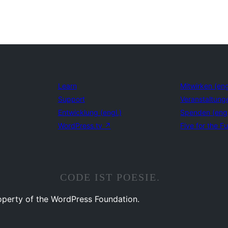
Learn
Mitwirken (eng
Support
Veranstaltung
Entwicklung (engl.)
Spenden (eng
WordPress.tv
↗
Five for the Fu
CODE IST POESIE.
operty of the WordPress Foundation.