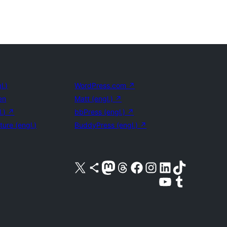
l.)
WordPress.com
↗
en
Matt (engl.)
↗
l.)
↗
bbPress (engl.)
↗
ture (engl.)
BuddyPress (engl.)
↗
Unser X-Konto (früher Twitter) besuchen
Unser Bluesky-Konto besuchen
Unser Mastodon-Konto besuchen
Unser Threads-Konto besuchen
Unsere Facebook-Seite besuchen
Unser Instagram-Konto besuchen
Unser LinkedIn-Konto besuchen
Unser TikTok-Konto besuche
Unseren YouTube-Kanal besuchen
Unser Tumblr-Konto besuche