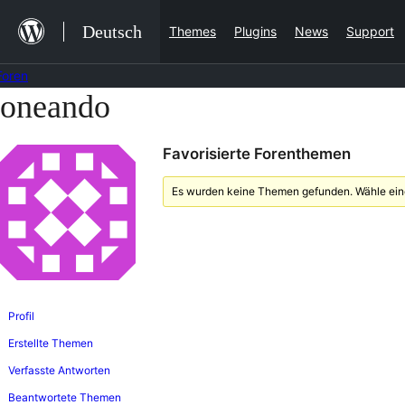
Zum
Deutsch
Themes
Plugins
News
Support
Inhalt
springen
Foren
oneando
Zum
Inhalt
Favorisierte Forenthemen
springen
Es wurden keine Themen gefunden. Wähle eine
Profil
Erstellte Themen
Verfasste Antworten
Beantwortete Themen