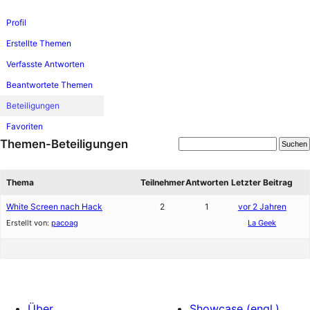
Profil
Erstellte Themen
Verfasste Antworten
Beantwortete Themen
Beteiligungen
Favoriten
Themen-Beteiligungen
Thema
Teilnehmer
Antworten
Letzter Beitrag
White Screen nach Hack
2
1
vor 2 Jahren
Erstellt von:
pacoag
La Geek
Über
Showcase (engl.)