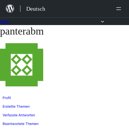
Zum
Deutsch
Inhalt
springen
Foren
panterabm
Zum
Inhalt
springen
Profil
Erstellte Themen
Verfasste Antworten
Beantwortete Themen