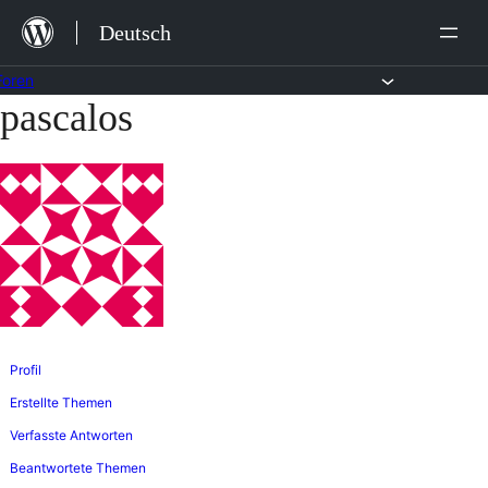
Zum
Deutsch
Inhalt
springen
Foren
pascalos
Zum
Inhalt
springen
Profil
Erstellte Themen
Verfasste Antworten
Beantwortete Themen