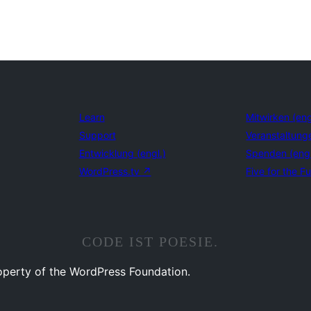
Learn
Mitwirken (eng
Support
Veranstaltung
Entwicklung (engl.)
Spenden (eng
WordPress.tv
↗
Five for the Fu
CODE IST POESIE.
operty of the WordPress Foundation.