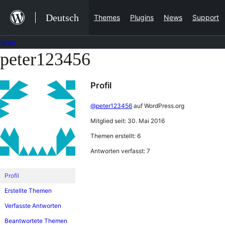
Zum
Deutsch
Themes
Plugins
News
Support
Inhalt
springen
Foren
peter123456
Zum
Inhalt
Profil
springen
@peter123456
auf WordPress.org
Mitglied seit: 30. Mai 2016
Themen erstellt: 6
Antworten verfasst: 7
Profil
Erstellte Themen
Verfasste Antworten
Beantwortete Themen