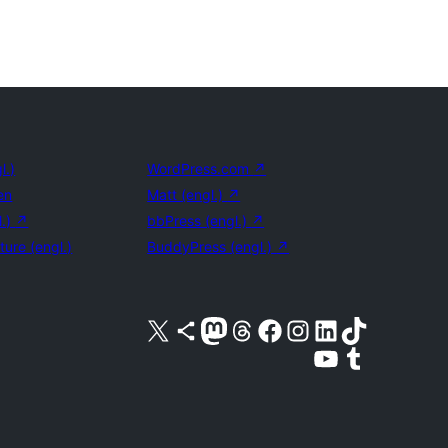
l.)
WordPress.com
↗
en
Matt (engl.)
↗
l.)
↗
bbPress (engl.)
↗
ture (engl.)
BuddyPress (engl.)
↗
Unser X-Konto (früher Twitter) besuchen
Unser Bluesky-Konto besuchen
Unser Mastodon-Konto besuchen
Unser Threads-Konto besuchen
Unsere Facebook-Seite besuchen
Unser Instagram-Konto besuchen
Unser LinkedIn-Konto besuchen
Unser TikTok-Konto besuche
Unseren YouTube-Kanal besuchen
Unser Tumblr-Konto besuche