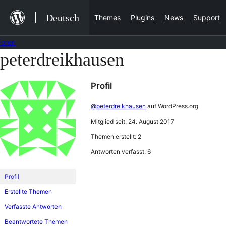
Zum
Deutsch
Themes
Plugins
News
Support
Inhalt
springen
Foren
peterdreikhausen
Zum
Inhalt
Profil
springen
@peterdreikhausen
auf WordPress.org
Mitglied seit: 24. August 2017
Themen erstellt: 2
Antworten verfasst: 6
Profil
Erstellte Themen
Verfasste Antworten
Beantwortete Themen