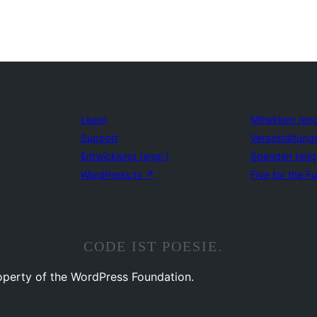
Learn
Mitwirken (eng
Support
Veranstaltung
Entwicklung (engl.)
Spenden (eng
WordPress.tv
↗
Five for the Fu
CODE IST POESIE.
operty of the WordPress Foundation.