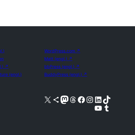
l.)
WordPress.com
↗
en
Matt (engl.)
↗
l.)
↗
bbPress (engl.)
↗
ture (engl.)
BuddyPress (engl.)
↗
Unser X-Konto (früher Twitter) besuchen
Unser Bluesky-Konto besuchen
Unser Mastodon-Konto besuchen
Unser Threads-Konto besuchen
Unsere Facebook-Seite besuchen
Unser Instagram-Konto besuchen
Unser LinkedIn-Konto besuchen
Unser TikTok-Konto besuche
Unseren YouTube-Kanal besuchen
Unser Tumblr-Konto besuche