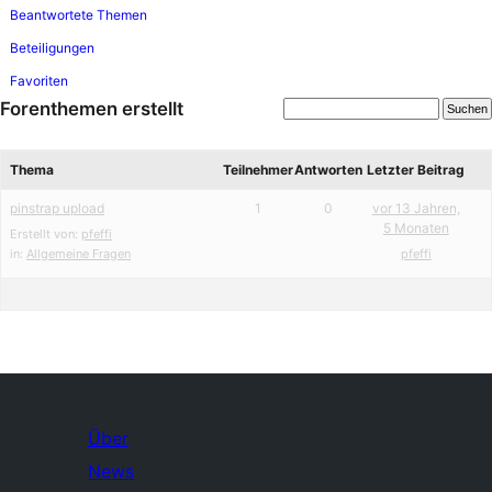
Beantwortete Themen
Beteiligungen
Favoriten
Forenthemen erstellt
Thema
Teilnehmer
Antworten
Letzter Beitrag
pinstrap upload
1
0
vor 13 Jahren,
5 Monaten
Erstellt von:
pfeffi
in:
Allgemeine Fragen
pfeffi
Über
News