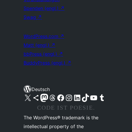
Spenden (engl.)
↗
Swag
↗
WordPress.com
↗
Matt (engl.)
↗
bbPress (engl.)
↗
BuddyPress (engl.)
↗
Deutsch
Unser X-Konto (früher Twitter) besuchen
Unser Bluesky-Konto besuchen
Unser Mastodon-Konto besuchen
Unser Threads-Konto besuchen
Unsere Facebook-Seite besuchen
Unser Instagram-Konto besuchen
Unser LinkedIn-Konto besuchen
Unser TikTok-Konto besuchen
Unseren YouTube-Kanal besuchen
Unser Tumblr-Konto besuchen
CODE IST POESIE.
The WordPress® trademark is the
intellectual property of the