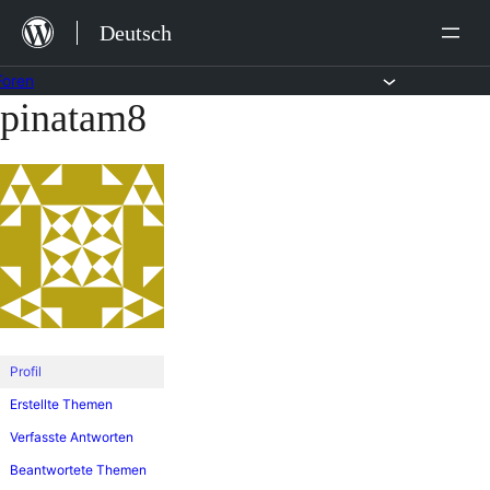
Zum
Deutsch
Inhalt
springen
Foren
pinatam8
Zum
Inhalt
springen
Profil
Erstellte Themen
Verfasste Antworten
Beantwortete Themen