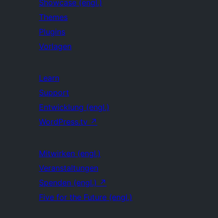
Showcase (engl.)
Themes
Plugins
Vorlagen
Learn
Support
Entwicklung (engl.)
WordPress.tv
↗
Mitwirken (engl.)
Veranstaltungen
Spenden (engl.)
↗
Five for the Future (engl.)