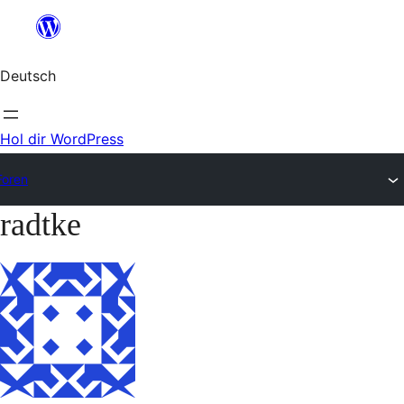
Zum
Inhalt
Deutsch
springen
Hol dir WordPress
Foren
radtke
Zum
Inhalt
springen