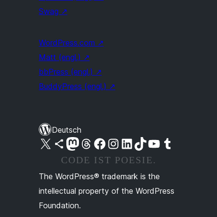
Swag
↗
WordPress.com
↗
Matt (engl.)
↗
bbPress (engl.)
↗
BuddyPress (engl.)
↗
Deutsch
Unser X-Konto (früher Twitter) besuchen
Unser Bluesky-Konto besuchen
Unser Mastodon-Konto besuchen
Unser Threads-Konto besuchen
Unsere Facebook-Seite besuchen
Unser Instagram-Konto besuchen
Unser LinkedIn-Konto besuchen
Unser TikTok-Konto besuchen
Unseren YouTube-Kanal besuchen
Unser Tumblr-Konto besuchen
CODE IST POESIE.
The WordPress® trademark is the
intellectual property of the WordPress
Foundation.