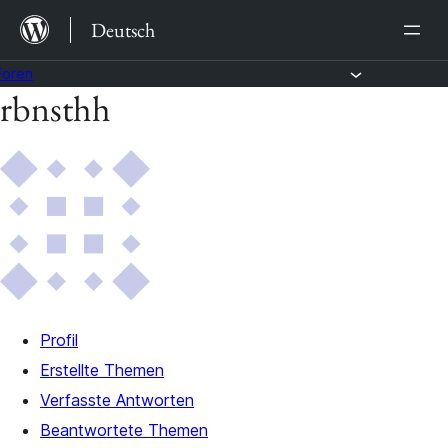
Zum
Deutsch
Inhalt
springen
Foren
rbnsthh
Zum
Inhalt
springen
Profil
Erstellte Themen
Verfasste Antworten
Beantwortete Themen