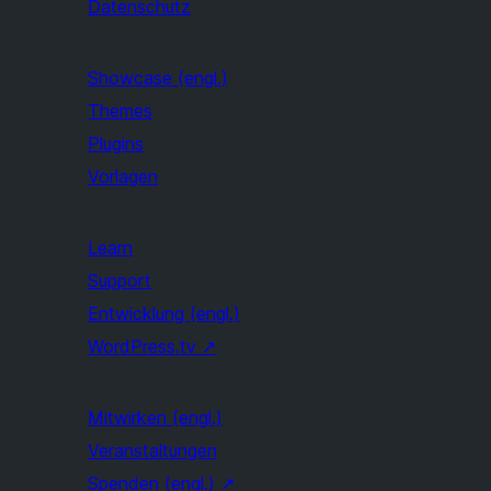
Datenschutz
Showcase (engl.)
Themes
Plugins
Vorlagen
Learn
Support
Entwicklung (engl.)
WordPress.tv
↗
Mitwirken (engl.)
Veranstaltungen
Spenden (engl.)
↗