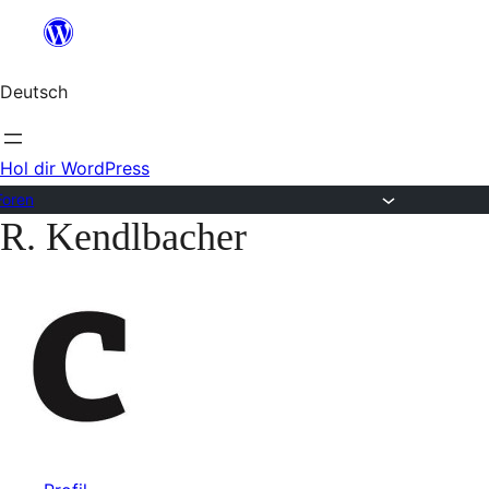
Zum
Inhalt
Deutsch
springen
Hol dir WordPress
Foren
R. Kendlbacher
Zum
Inhalt
springen