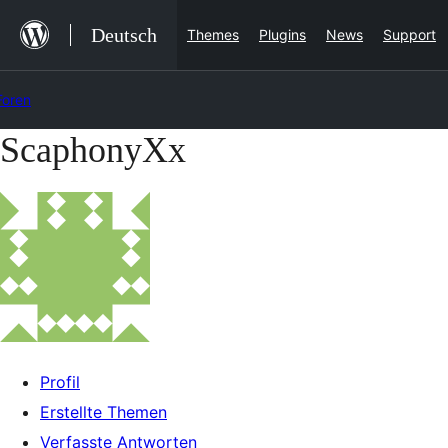
Zum
Deutsch
Themes
Plugins
News
Support
Inhalt
springen
Foren
ScaphonyXx
Zum
Inhalt
springen
Profil
Erstellte Themen
Verfasste Antworten