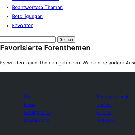
Beantwortete Themen
Beteiligungen
Favoriten
Themen
Favorisierte Forenthemen
suchen:
Es wurden keine Themen gefunden. Wähle eine andere Ansic
Über
Showcase (engl.)
News
Themes
Hosting (engl.)
Plugins
Datenschutz
Vorlagen