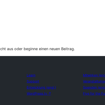
ht aus oder beginne einen neuen Beitrag.
Learn
Mitwirken (eng
Support
Veranstaltung
Entwicklung (engl.)
Spenden (eng
WordPress.tv
↗
Five for the Fu