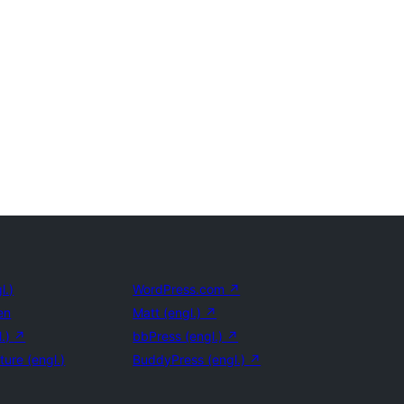
l.)
WordPress.com
↗
en
Matt (engl.)
↗
l.)
↗
bbPress (engl.)
↗
ture (engl.)
BuddyPress (engl.)
↗