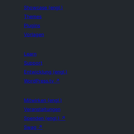
Showcase (engl.)
Themes
Plugins
Vorlagen
Learn
Support
Entwicklung (engl.)
WordPress.tv
↗
Mitwirken (engl.)
Veranstaltungen
Spenden (engl.)
↗
Swag
↗