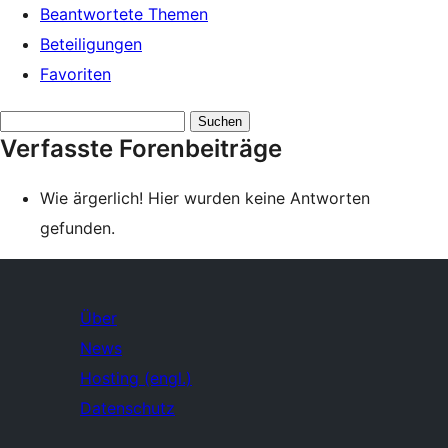
Beantwortete Themen
Beteiligungen
Favoriten
Antworten
Verfasste Forenbeiträge
suchen:
Wie ärgerlich! Hier wurden keine Antworten
gefunden.
Über
News
Hosting (engl.)
Datenschutz