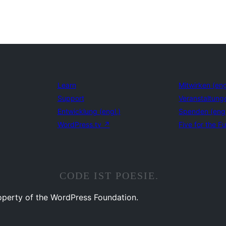
Learn
Mitwirken (eng
Support
Veranstaltung
Entwicklung (engl.)
Spenden (eng
WordPress.tv
↗
Five for the Fu
CODE IST POESIE.
operty of the WordPress Foundation.