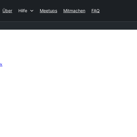
Über
Hilfe
Meetups
Mitmachen
FAQ
ck