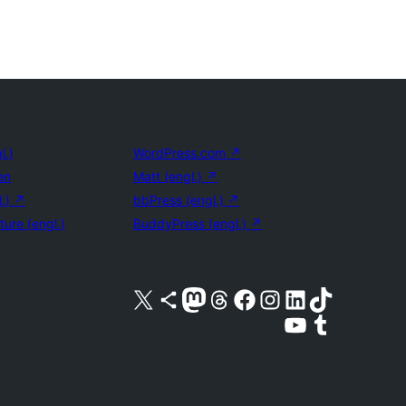
l.)
WordPress.com
↗
en
Matt (engl.)
↗
l.)
↗
bbPress (engl.)
↗
ture (engl.)
BuddyPress (engl.)
↗
Unser X-Konto (früher Twitter) besuchen
Unser Bluesky-Konto besuchen
Unser Mastodon-Konto besuchen
Unser Threads-Konto besuchen
Unsere Facebook-Seite besuchen
Unser Instagram-Konto besuchen
Unser LinkedIn-Konto besuchen
Unser TikTok-Konto besuche
Unseren YouTube-Kanal besuchen
Unser Tumblr-Konto besuche