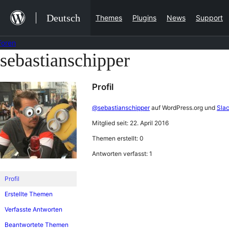
Zum
Deutsch
Themes
Plugins
News
Support
Inhalt
springen
Foren
sebastianschipper
Zum
Inhalt
Profil
springen
@sebastianschipper
auf WordPress.org und
Sla
Mitglied seit: 22. April 2016
Themen erstellt: 0
Antworten verfasst: 1
Profil
Erstellte Themen
Verfasste Antworten
Beantwortete Themen