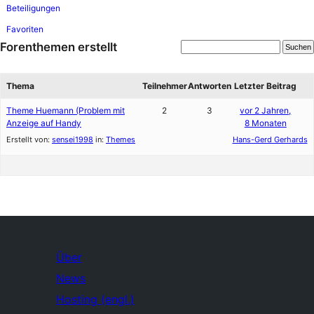
Beteiligungen
Favoriten
Forenthemen erstellt
Thema
Teilnehmer
Antworten
Letzter Beitrag
Theme Huemann (Problem mit
2
3
vor 2 Jahren,
Anzeige auf Handy
8 Monaten
Erstellt von:
sensei1998
in:
Themes
Hans-Gerd Gerhards
Über
News
Hosting (engl.)