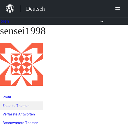
Zum
Deutsch
Inhalt
springen
Foren
sensei1998
Zum
Inhalt
springen
Profil
Erstellte Themen
Verfasste Antworten
Beantwortete Themen