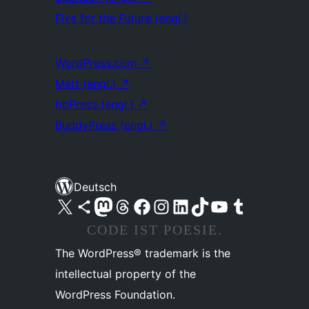
Five for the Future (engl.)
WordPress.com
↗
Matt (engl.)
↗
bbPress (engl.)
↗
BuddyPress (engl.)
↗
Deutsch
Unser X-Konto (früher Twitter) besuchen
Unser Bluesky-Konto besuchen
Unser Mastodon-Konto besuchen
Unser Threads-Konto besuchen
Unsere Facebook-Seite besuchen
Unser Instagram-Konto besuchen
Unser LinkedIn-Konto besuchen
Unser TikTok-Konto besuchen
Unseren YouTube-Kanal besuchen
Unser Tumblr-Konto besuchen
CODE IST POESIE.
The WordPress® trademark is the
intellectual property of the
WordPress Foundation.