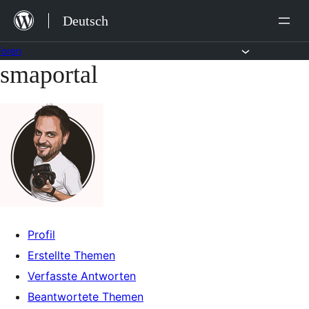
Zum
Deutsch
Inhalt
springen
Foren
smaportal
Zum
Inhalt
springen
Profil
Erstellte Themen
Verfasste Antworten
Beantwortete Themen