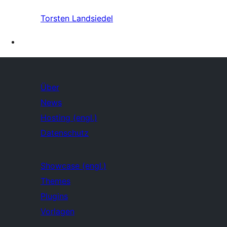
Torsten Landsiedel
Über
News
Hosting (engl.)
Datenschutz
Showcase (engl.)
Themes
Plugins
Vorlagen