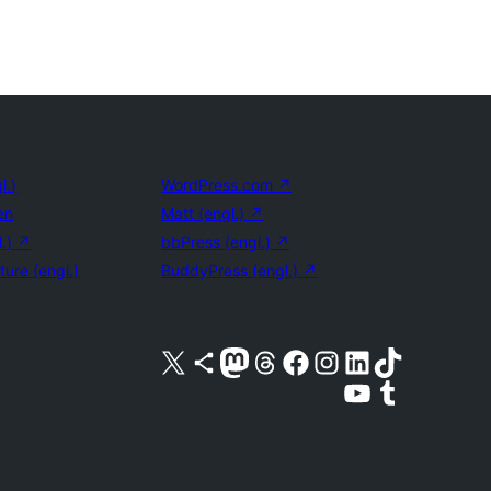
l.)
WordPress.com
↗
en
Matt (engl.)
↗
l.)
↗
bbPress (engl.)
↗
ture (engl.)
BuddyPress (engl.)
↗
Unser X-Konto (früher Twitter) besuchen
Unser Bluesky-Konto besuchen
Unser Mastodon-Konto besuchen
Unser Threads-Konto besuchen
Unsere Facebook-Seite besuchen
Unser Instagram-Konto besuchen
Unser LinkedIn-Konto besuchen
Unser TikTok-Konto besuche
Unseren YouTube-Kanal besuchen
Unser Tumblr-Konto besuche