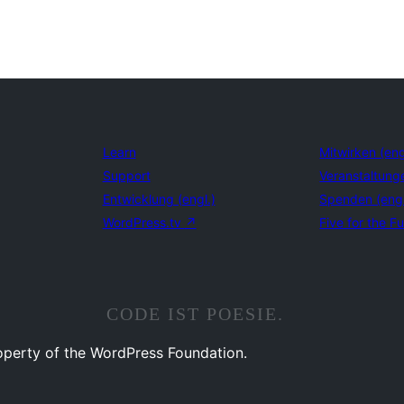
Learn
Mitwirken (eng
Support
Veranstaltung
Entwicklung (engl.)
Spenden (eng
WordPress.tv
↗
Five for the Fu
CODE IST POESIE.
operty of the WordPress Foundation.