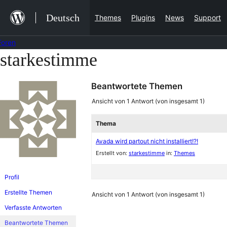
Zum
Deutsch
Themes
Plugins
News
Support
Inhalt
springen
Foren
starkestimme
Zum
Inhalt
Beantwortete Themen
springen
Ansicht von 1 Antwort (von insgesamt 1)
Thema
Avada wird partout nicht installiert!?!
Erstellt von:
starkestimme
in:
Themes
Profil
Erstellte Themen
Ansicht von 1 Antwort (von insgesamt 1)
Verfasste Antworten
Beantwortete Themen