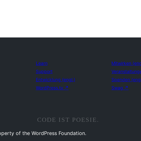
Learn
Mitwirken (eng
Support
Veranstaltung
Entwicklung (engl.)
Spenden (eng
WordPress.tv
↗
Swag
↗
CODE IST POESIE.
operty of the WordPress Foundation.