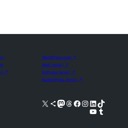
l.)
WordPress.com
↗
en
Matt (engl.)
↗
l.)
↗
bbPress (engl.)
↗
BuddyPress (engl.)
↗
Unser X-Konto (früher Twitter) besuchen
Unser Bluesky-Konto besuchen
Unser Mastodon-Konto besuchen
Unser Threads-Konto besuchen
Unsere Facebook-Seite besuchen
Unser Instagram-Konto besuchen
Unser LinkedIn-Konto besuchen
Unser TikTok-Konto besuche
Unseren YouTube-Kanal besuchen
Unser Tumblr-Konto besuche