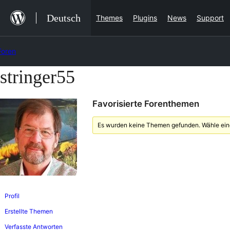
Zum
Deutsch
Themes
Plugins
News
Support
Inhalt
springen
Foren
stringer55
Zum
Inhalt
Favorisierte Forenthemen
springen
Es wurden keine Themen gefunden. Wähle eine
Profil
Erstellte Themen
Verfasste Antworten