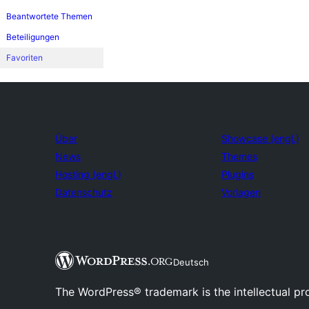
Beantwortete Themen
Beteiligungen
Favoriten
Über
Showcase (engl.)
News
Themes
Hosting (engl.)
Plugins
Datenschutz
Vorlagen
Deutsch
The WordPress® trademark is the intellectual pr