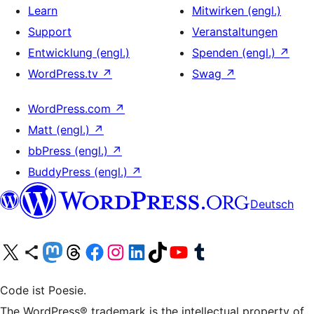
Learn
Mitwirken (engl.)
Support
Veranstaltungen
Entwicklung (engl.)
Spenden (engl.)
↗
WordPress.tv
↗
Swag
↗
WordPress.com
↗
Matt (engl.)
↗
bbPress (engl.)
↗
BuddyPress (engl.)
↗
Deutsch
Unser X-Konto (früher Twitter) besuchen
Unser Bluesky-Konto besuchen
Unser Mastodon-Konto besuchen
Unser Threads-Konto besuchen
Unsere Facebook-Seite besuchen
Unser Instagram-Konto besuchen
Unser LinkedIn-Konto besuchen
Unser TikTok-Konto besuchen
Unseren YouTube-Kanal besuchen
Unser Tumblr-Konto besuchen
Code ist Poesie.
The WordPress® trademark is the intellectual property of