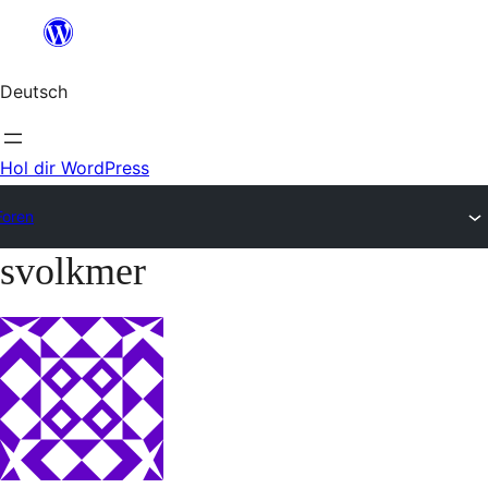
Zum
Inhalt
Deutsch
springen
Hol dir WordPress
Foren
svolkmer
Zum
Inhalt
springen