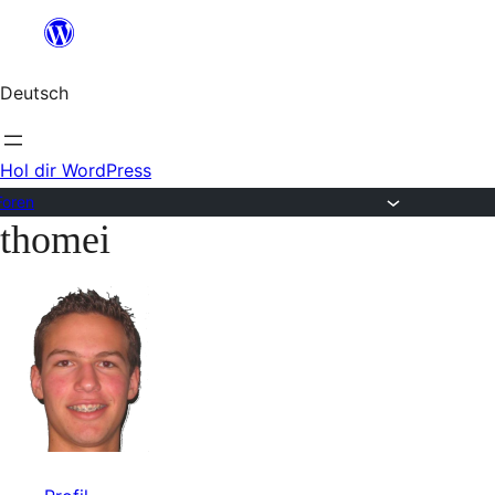
Zum
Inhalt
Deutsch
springen
Hol dir WordPress
Foren
thomei
Zum
Inhalt
springen