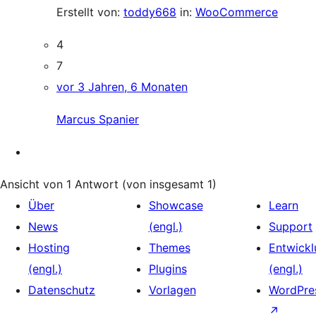
Erstellt von:
toddy668
in:
WooCommerce
4
7
vor 3 Jahren, 6 Monaten
Marcus Spanier
Ansicht von 1 Antwort (von insgesamt 1)
Über
Showcase
Learn
News
(engl.)
Support
Hosting
Themes
Entwickl
(engl.)
Plugins
(engl.)
Datenschutz
Vorlagen
WordPres
↗