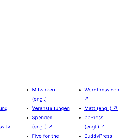
Mitwirken
WordPress.com
(engl.)
↗
ung
Veranstaltungen
Matt (engl.)
↗
Spenden
bbPress
s.tv
(engl.)
↗
(engl.)
↗
Five for the
BuddyPress