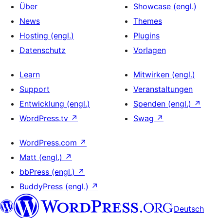
Über
Showcase (engl.)
News
Themes
Hosting (engl.)
Plugins
Datenschutz
Vorlagen
Learn
Mitwirken (engl.)
Support
Veranstaltungen
Entwicklung (engl.)
Spenden (engl.)
↗
WordPress.tv
↗
Swag
↗
WordPress.com
↗
Matt (engl.)
↗
bbPress (engl.)
↗
BuddyPress (engl.)
↗
Deutsch