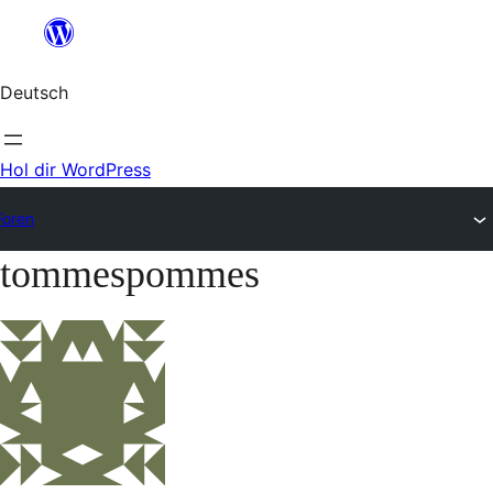
Zum
Inhalt
Deutsch
springen
Hol dir WordPress
Foren
tommespommes
Zum
Inhalt
springen